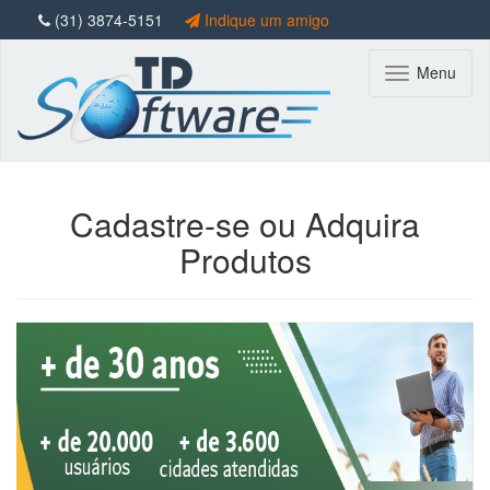
(31) 3874-5151
Indique um amigo
@tdsoftware.oficial
@tdsoftwareoficial
Menu
tds@agropecuaria.inf.br
Cadastre-se ou Adquira
Produtos